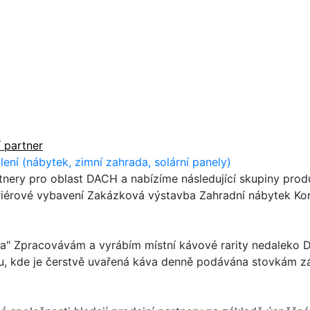
í partner
ní (nábytek, zimní zahrada, solární panely)
nery pro oblast DACH a nabízíme následující skupiny prod
riérové vybavení Zakázková výstavba Zahradní nábytek Konz
a" Zpracovávám a vyrábím místní kávové rarity nedaleko D
u, kde je čerstvě uvařená káva denně podávána stovkám zá