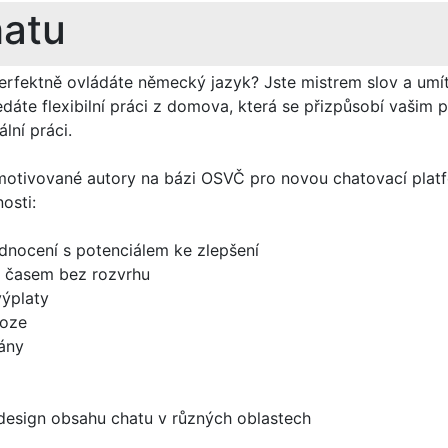
hatu
erfektně ovládáte německý jazyk? Jste mistrem slov a umí
edáte flexibilní práci z domova, která se přizpůsobí vašim
lní práci.
otivované autory na bázi OSVČ pro novou chatovací platfo
osti:
odnocení s potenciálem ke zlepšení
 časem bez rozvrhu
výplaty
noze
tány
design obsahu chatu v různých oblastech