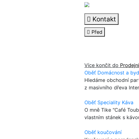
Kontakt
Před
Více končit do
Prodejn
Oběť Domácnost a bydle
Hledáme obchodní part
z masivního dřeva Inte
Oběť Speciality Káva
O mně Tike "Café Toub
vlastním stánek s kávo
Oběť koučování