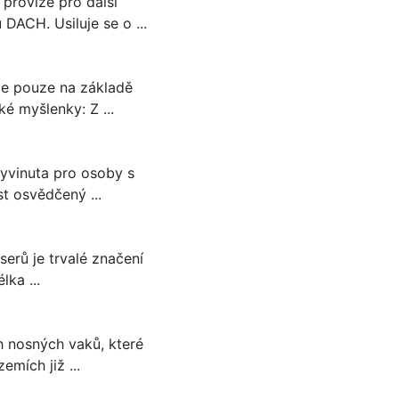
provize pro další
DACH. Usiluje se o ...
íme pouze na základě
é myšlenky: Z ...
vyvinuta pro osoby s
t osvědčený ...
serů je trvalé značení
lka ...
 nosných vaků, které
emích již ...