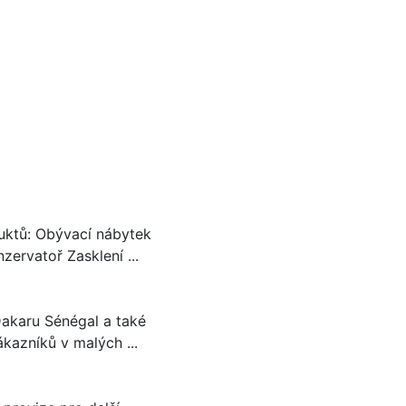
uktů: Obývací nábytek
ervatoř Zasklení ...
akaru Sénégal a také
kazníků v malých ...