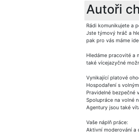
Autoři c
Rádi komunikujete a p
Jste týmový hráč a hl
pak pro vás máme ideá
Hledáme pracovité a m
také vícejazyčné možn
Vynikající platové oh
Hospodaření s volným
Pravidelné bezpečné 
Spolupráce na volné 
Agentury jsou také ví
Vaše náplň práce:
Aktivní moderování a 