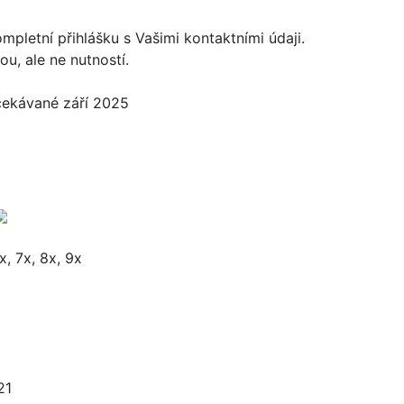
pletní přihlášku s Vašimi kontaktními údaji.
u, ale ne nutností.
čekávané září 2025
x, 7x, 8x, 9x
21