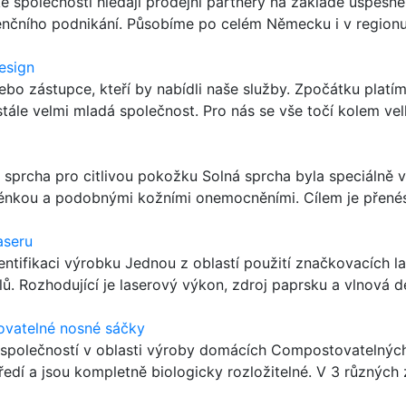
 společnosti hledají prodejní partnery na základě úspěšné 
icenčního podnikání. Působíme po celém Německu i v regionu 
esign
ebo zástupce, kteří by nabídli naše služby. Zpočátku plat
tále velmi mladá společnost. Pro nás se vše točí kolem velk
 sprcha pro citlivou pokožku Solná sprcha byla speciálně 
pénkou a podobnými kožními onemocněními. Cílem je přenés
aseru
ntifikaci výrobku Jednou z oblastí použití značkovacích la
lů. Rozhodující je laserový výkon, zdroj paprsku a vlnová dé
vatelné nosné sáčky
 společností v oblasti výroby domácích Compostovatelných
ředí a jsou kompletně biologicky rozložitelné. V 3 různých z