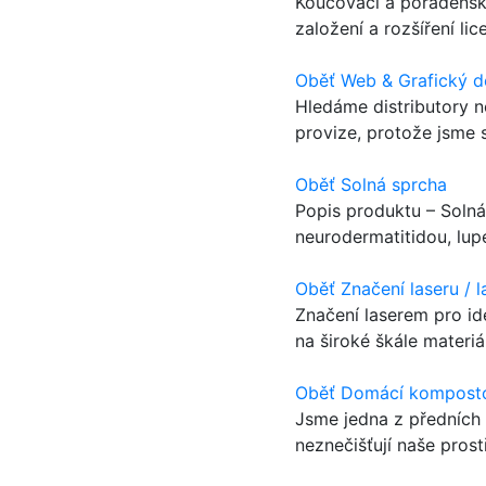
Koučovací a poradenské
založení a rozšíření l
Oběť Web & Grafický d
Hledáme distributory n
provize, protože jsme s
Oběť Solná sprcha
Popis produktu – Solná
neurodermatitidou, lu
Oběť Značení laseru / l
Značení laserem pro ide
na široké škále materiá
Oběť Domácí komposto
Jsme jedna z předních
neznečišťují naše prost