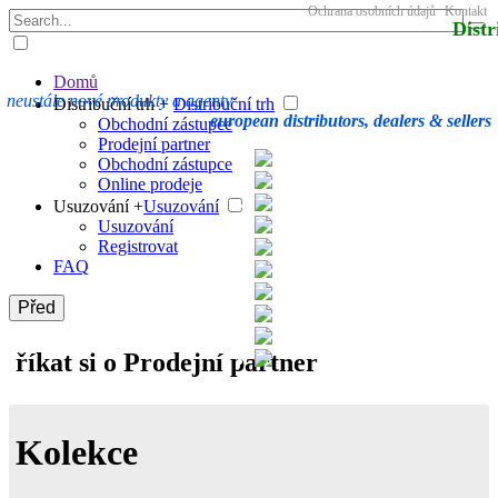
Ochrana osobních údajů
Kontakt
Distr
Domů
neustále nové produkty a agenty
Distribuční trh +
Distribuční trh
european distributors, dealers & sellers
Obchodní zástupce
Prodejní partner
Obchodní zástupce
Online prodeje
Usuzování +
Usuzování
Usuzování
Registrovat
FAQ
Před
říkat si o Prodejní partner
Kolekce