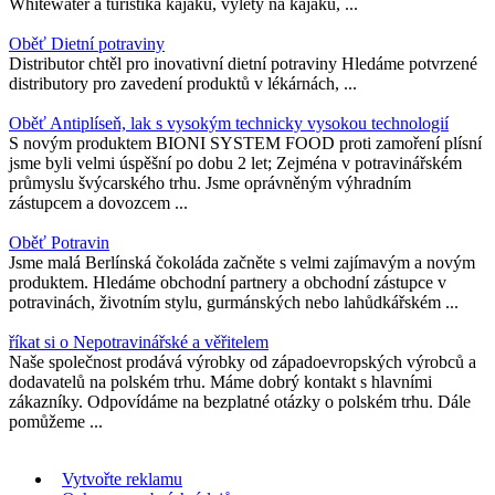
Whitewater a turistika kajaku, výlety na kajaku, ...
Oběť Dietní potraviny
Distributor chtěl pro inovativní dietní potraviny Hledáme potvrzené
distributory pro zavedení produktů v lékárnách, ...
Oběť Antiplíseň, lak s vysokým technicky vysokou technologií
S novým produktem BIONI SYSTEM FOOD proti zamoření plísní
jsme byli velmi úspěšní po dobu 2 let; Zejména v potravinářském
průmyslu švýcarského trhu. Jsme oprávněným výhradním
zástupcem a dovozcem ...
Oběť Potravin
Jsme malá Berlínská čokoláda začněte s velmi zajímavým a novým
produktem. Hledáme obchodní partnery a obchodní zástupce v
potravinách, životním stylu, gurmánských nebo lahůdkářském ...
říkat si o Nepotravinářské a věřitelem
Naše společnost prodává výrobky od západoevropských výrobců a
dodavatelů na polském trhu. Máme dobrý kontakt s hlavními
zákazníky. Odpovídáme na bezplatné otázky o polském trhu. Dále
pomůžeme ...
Vytvořte reklamu