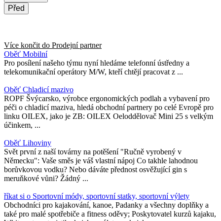
Před
Více končit do
Prodejní partner
Oběť Mobilní
Pro posílení našeho týmu nyní hledáme telefonní ústředny a
telekomunikační operátory M/W, kteří chtějí pracovat z ...
Oběť Chladicí mazivo
ROPF Švýcarsko, výrobce ergonomických podlah a vybavení pro
péči o chladicí maziva, hledá obchodní partnery po celé Evropě pro
linku OILEX, jako je ZB: OILEX Oeloddělovač Mini 25 s velkým
účinkem, ...
Oběť Lihoviny
Svět první z naší továrny na potěšení "Ručně vyrobený v
Německu": Vaše směs je váš vlastní nápoj Co takhle lahodnou
borůvkovou vodku? Nebo dáváte přednost osvěžující gin s
meruňkové vůni? Žádný ...
říkat si o Sportovní módy, sportovní statky, sportovní výlety
Obchodníci pro kajakování, kanoe, Padanky a všechny doplňky a
také pro malé spotřebiče a fitness oděvy; Poskytovatel kurzů kajaku,