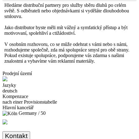
Hledáme distribuční partnery pro služby sběru dluhů po celém
světě. S odběrateli nebo objednávkami si vyděláte dlouhodobou
smlouvu.
Jako distributor byste měli mít vážný a symfatický přístup a být
motivovaní, spolehliví a ctižádostiví.
V osobním rozhovoru, co se může odehrat s vámi nebo s námi,
rozhodujeme společně, zda má spolupráce smysl pro obě strany.
Pokud existuje spolupráce, podporujeme vás zdarma s našimi
znalostmi a vybavíme vám reklamní materiály.
Prodejní území
Jazyky
deutsch
Kompenzace
nach einer Provisionstabelle
Hlavní kancelář
Germany / 50
Kontakt