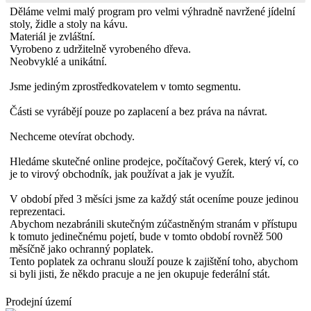
Děláme velmi malý program pro velmi výhradně navržené jídelní
stoly, židle a stoly na kávu.
Materiál je zvláštní.
Vyrobeno z udržitelně vyrobeného dřeva.
Neobvyklé a unikátní.
Jsme jediným zprostředkovatelem v tomto segmentu.
Části se vyrábějí pouze po zaplacení a bez práva na návrat.
Nechceme otevírat obchody.
Hledáme skutečné online prodejce, počítačový Gerek, který ví, co
je to virový obchodník, jak používat a jak je využít.
V období před 3 měsíci jsme za každý stát oceníme pouze jedinou
reprezentaci.
Abychom nezabránili skutečným zúčastněným stranám v přístupu
k tomuto jedinečnému pojetí, bude v tomto období rovněž 500
měsíčně jako ochranný poplatek.
Tento poplatek za ochranu slouží pouze k zajištění toho, abychom
si byli jisti, že někdo pracuje a ne jen okupuje federální stát.
Prodejní území