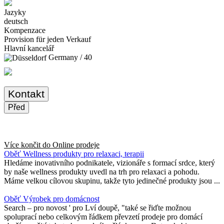
Jazyky
deutsch
Kompenzace
Provision für jeden Verkauf
Hlavní kancelář
Germany / 40
Kontakt
Před
Více končit do
Online prodeje
Oběť Wellness produkty pro relaxaci, terapii
Hledáme inovativního podnikatele, vizionáře s formací srdce, který
by naše wellness produkty uvedl na trh pro relaxaci a pohodu.
Máme velkou cílovou skupinu, takže tyto jedinečné produkty jsou ...
Oběť Výrobek pro domácnost
Search – pro novost ' pro Lví doupě, "také se řiďte možnou
spoluprací nebo celkovým řádkem převzetí prodeje pro domácí