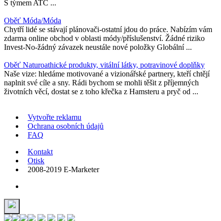
S týmem ATC ...
Oběť Móda/Móda
Chytří lidé se stávají plánovači-ostatní jdou do práce. Nabízím vám
zdarma online obchod v oblasti módy/příslušenství. Žádné riziko
Invest-No-žádný závazek neustále nové položky Globální ...
Oběť Naturoathické produkty, vitální látky, potravinové doplňky
Naše vize: hledáme motivované a vizionářské partnery, kteří chtějí
naplnit své cíle a sny. Rádi bychom se mohli těšit z příjemných
životních věcí, dostat se z toho křečka z Hamsteru a pryč od ...
Vytvořte reklamu
Ochrana osobních údajů
FAQ
Kontakt
Otisk
2008-2019 E-Marketer