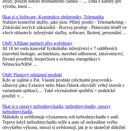
zboží. použití tohoto hromadného článku – .... Data z kabiny pro
výrobu, která ...
říkat si o Software, Konstrukce elektroniky, Telematika
Nabízet komerční služby, jako jsou: Přímý prodej - Telemarketing -
Získávání nových zákazníků - Rozvoj prodeje - Plánování téměř ve
všech oblastech: inženýrské služby, software, školení, personální ...
Oběť Affiliate partneri přes webshopy
Již 18 let vedu kancelář fyzikálního inženýrství v 7 odděleních
(stavební biologie, architektura, stavební odbornost, zdravotnictví,
životní prostředí, bezpečnost a ochrana, energetika) v
Německu/NRW ...
Oběť Plastový reklamní produkt
Kdo se zajímá o Pat. Vlastní produkt (obchodní pracovník)-
zábavný-jako Exlusive nebo Mass-článek-obzvlášť velký inzerát s
variantami aplikací,.... Také vícenásobné spuštění + praktické
použití: v ...
říkat si o opravy turbodmychadla, turbodmychadlo, opravy
turbodmychadla,
Málokdo si uvědomuje významnou roli turbodmychadla v autě.
Teprve když turbodmychadlo selže a auto už nedosáhne svého
obvyklého výkonu, mnozí si uvědomují, jak je to skutečně důležité.