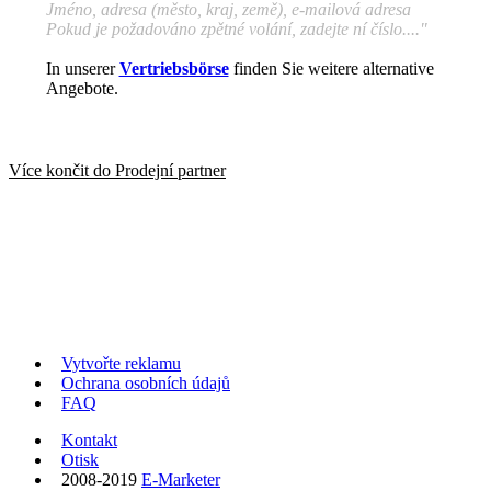
Jméno, adresa (město, kraj, země), e-mailová adresa
Pokud je požadováno zpětné volání, zadejte ní číslo...."
In unserer
Vertriebsbörse
finden Sie weitere alternative
Angebote.
Více končit do
Prodejní partner
Vytvořte reklamu
Ochrana osobních údajů
FAQ
Kontakt
Otisk
2008-2019
E-Marketer