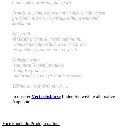
amatérské a profesionální sporty
Protože se jedná o inovativní výrobky s jedinečným
prodejním místem, neexistuje žádný srovnatelný
konkurent.
Váš profil:
-Řidičský průkaz & vlastní automobil,
-samostatně odpovědná, nezávislá práce
-& spolehlivá, zaměřená na úspěch
Nabízíme vám:
-komplexní školení produktů
-Podpora prodeje
-nadprůměrný plat (Fixum + rezerva)
Těšíme se na slyšení od vás. ..."
In unserer
Vertriebsbörse
finden Sie weitere alternative
Angebote.
Více končit do
Prodejní partner