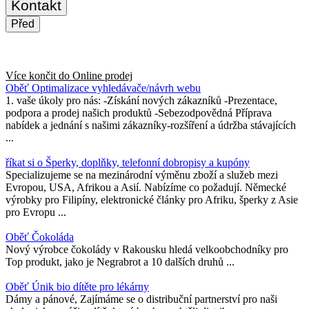
Kontakt
Před
Více končit do
Online prodej
Oběť Optimalizace vyhledávače/návrh webu
1. vaše úkoly pro nás: -Získání nových zákazníků -Prezentace,
podpora a prodej našich produktů -Sebezodpovědná Příprava
nabídek a jednání s našimi zákazníky-rozšíření a údržba stávajících
...
říkat si o Šperky, doplňky, telefonní dobropisy a kupóny
Specializujeme se na mezinárodní výměnu zboží a služeb mezi
Evropou, USA, Afrikou a Asií. Nabízíme co požadují. Německé
výrobky pro Filipíny, elektronické články pro Afriku, šperky z Asie
pro Evropu ...
Oběť Čokoláda
Nový výrobce čokolády v Rakousku hledá velkoobchodníky pro
Top produkt, jako je Negrabrot a 10 dalších druhů ...
Oběť Únik bio dítěte pro lékárny
Dámy a pánové, Zajímáme se o distribuční partnerství pro naši