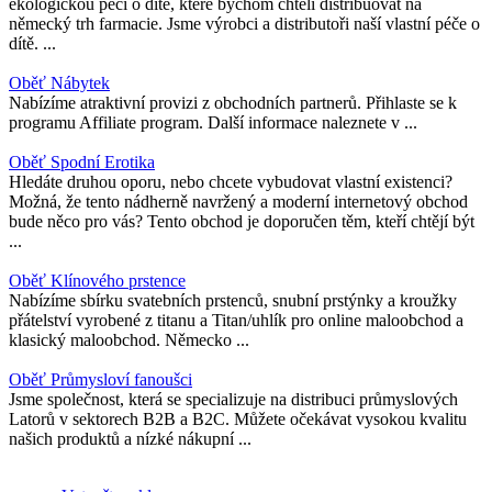
ekologickou péči o dítě, které bychom chtěli distribuovat na
německý trh farmacie. Jsme výrobci a distributoři naší vlastní péče o
dítě. ...
Oběť Nábytek
Nabízíme atraktivní provizi z obchodních partnerů. Přihlaste se k
programu Affiliate program. Další informace naleznete v ...
Oběť Spodní Erotika
Hledáte druhou oporu, nebo chcete vybudovat vlastní existenci?
Možná, že tento nádherně navržený a moderní internetový obchod
bude něco pro vás? Tento obchod je doporučen těm, kteří chtějí být
...
Oběť Klínového prstence
Nabízíme sbírku svatebních prstenců, snubní prstýnky a kroužky
přátelství vyrobené z titanu a Titan/uhlík pro online maloobchod a
klasický maloobchod. Německo ...
Oběť Průmysloví fanoušci
Jsme společnost, která se specializuje na distribuci průmyslových
Latorů v sektorech B2B a B2C. Můžete očekávat vysokou kvalitu
našich produktů a nízké nákupní ...