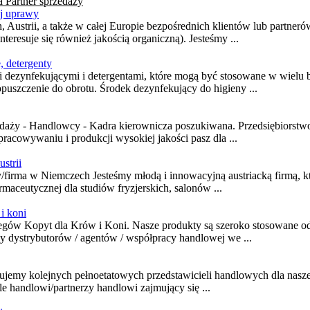
la
Partner sprzedaży
ej uprawy
 Austrii, a także w całej Europie bezpośrednich klientów lub partner
interesuje się również jakością organiczną). Jesteśmy ...
, detergenty
 dezynfekującymi i detergentami, które mogą być stosowane w wielu 
puszczenie do obrotu. Środek dezynfekujący do higieny ...
daży - Handlowcy - Kadra kierownicza poszukiwana. Przedsiębiorstw
opracowywaniu i produkcji wysokiej jakości pasz dla ...
strii
firma w Niemczech Jesteśmy młodą i innowacyjną austriacką firmą, któ
rmaceutycznej dla studiów fryzjerskich, salonów ...
i koni
egów Kopyt dla Krów i Koni. Nasze produkty są szeroko stosowane od
 dystrybutorów / agentów / współpracy handlowej we ...
jemy kolejnych pełnoetatowych przedstawicieli handlowych dla naszej 
 handlowi/partnerzy handlowi zajmujący się ...