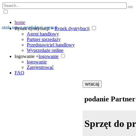
home
stale nowe produkty i agenci
Rynek dystrybucji +
Rynek dystrybucji
Agent handlowy
Partner sprzedaży
Przedstawiciel handlowy
Wyprzedaże online
logowanie +
logowanie
logowanie
Zarejestrować
FAQ
wracaj
podanie Partner
Sprzęt do pr