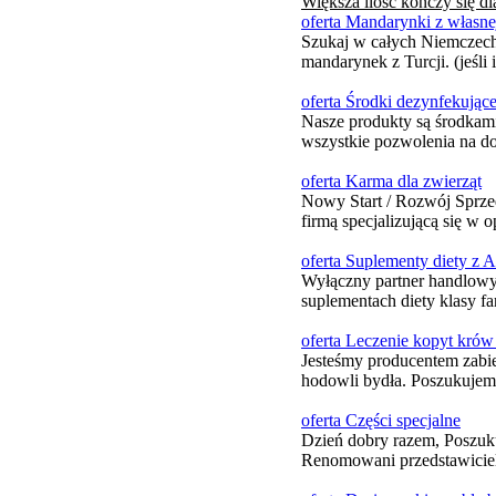
Większa ilość kończy się d
oferta Mandarynki z własn
Szukaj w całych Niemczech,
mandarynek z Turcji. (jeśli 
oferta Środki dezynfekujące
Nasze produkty są środkami
wszystkie pozwolenia na do
oferta Karma dla zwierząt
Nowy Start / Rozwój Sprze
firmą specjalizującą się w 
oferta Suplementy diety z Au
Wyłączny partner handlowy/
suplementach diety klasy fa
oferta Leczenie kopyt krów 
Jesteśmy producentem zabi
hodowli bydła. Poszukujemy
oferta Części specjalne
Dzień dobry razem, Poszuku
Renomowani przedstawiciele