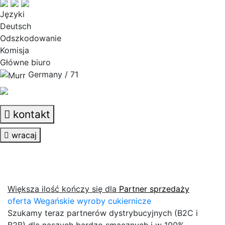
Języki
Deutsch
Odszkodowanie
Komisja
Główne biuro
Germany / 71
kontakt
wracaj
Większa ilość kończy się dla
Partner sprzedaży
oferta Wegańskie wyroby cukiernicze
Szukamy teraz partnerów dystrybucyjnych (B2C i
B2B) dla naszych bardzo smacznych i w 100%