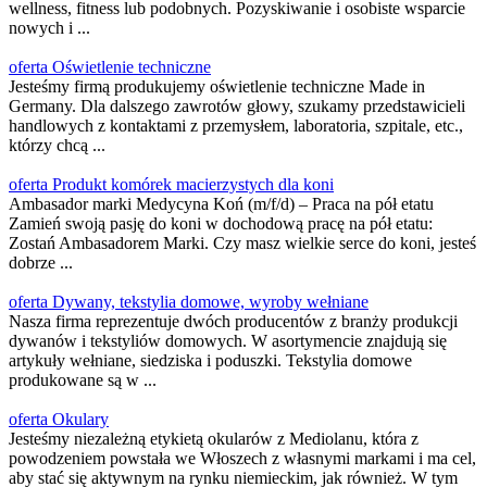
wellness, fitness lub podobnych. Pozyskiwanie i osobiste wsparcie
nowych i ...
oferta Oświetlenie techniczne
Jesteśmy firmą produkujemy oświetlenie techniczne Made in
Germany. Dla dalszego zawrotów głowy, szukamy przedstawicieli
handlowych z kontaktami z przemysłem, laboratoria, szpitale, etc.,
którzy chcą ...
oferta Produkt komórek macierzystych dla koni
Ambasador marki Medycyna Koń (m/f/d) – Praca na pół etatu
Zamień swoją pasję do koni w dochodową pracę na pół etatu:
Zostań Ambasadorem Marki. Czy masz wielkie serce do koni, jesteś
dobrze ...
oferta Dywany, tekstylia domowe, wyroby wełniane
Nasza firma reprezentuje dwóch producentów z branży produkcji
dywanów i tekstyliów domowych. W asortymencie znajdują się
artykuły wełniane, siedziska i poduszki. Tekstylia domowe
produkowane są w ...
oferta Okulary
Jesteśmy niezależną etykietą okularów z Mediolanu, która z
powodzeniem powstała we Włoszech z własnymi markami i ma cel,
aby stać się aktywnym na rynku niemieckim, jak również. W tym