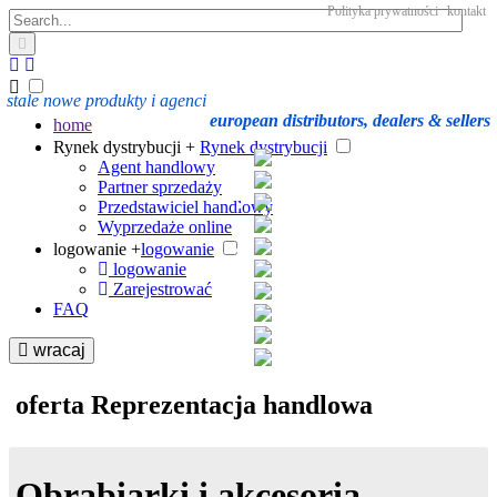
Polityka prywatności
kontakt
stale nowe produkty i agenci
european distributors, dealers & sellers
home
Rynek dystrybucji +
Rynek dystrybucji
Agent handlowy
Partner sprzedaży
Przedstawiciel handlowy
Wyprzedaże online
logowanie +
logowanie
logowanie
Zarejestrować
FAQ
wracaj
oferta Reprezentacja handlowa
Obrabiarki i akcesoria,